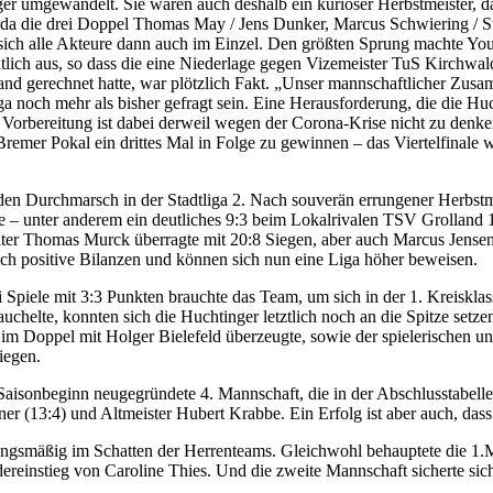
inger umgewandelt. Sie waren auch deshalb ein kurioser Herbstmeister,
n da die drei Doppel Thomas May / Jens Dunker, Marcus Schwiering / S
n sich alle Akteure dann auch im Einzel. Den größten Sprung machte Yo
tlich aus, so dass die eine Niederlage gegen Vizemeister TuS Kirchwal
nd gerechnet hatte, war plötzlich Fakt. „Unser mannschaftlicher Zusam
a noch mehr als bisher gefragt sein. Eine Herausforderung, die die H
rbereitung ist dabei derweil wegen der Corona-Krise nicht zu denken. S
emer Pokal ein drittes Mal in Folge zu gewinnen – das Viertelfinale w
en Durchmarsch in der Stadtliga 2. Nach souverän errungener Herbstmeis
e – unter anderem ein deutliches 9:3 beim Lokalrivalen TSV Grolland 
eiter Thomas Murck überragte mit 20:8 Siegen, aber auch Marcus Jens
h positive Bilanzen und können sich nun eine Liga höher beweisen.
 Spiele mit 3:3 Punkten brauchte das Team, um sich in der 1. Kreisklas
helte, konnten sich die Huchtinger letztlich noch an die Spitze setzen
im Doppel mit Holger Bielefeld überzeugte, sowie der spielerischen u
iegen.
 Saisonbeginn neugegründete 4. Mannschaft, die in der Abschlusstabell
ttner (13:4) und Altmeister Hubert Krabbe. Ein Erfolg ist aber auch, da
gsmäßig im Schatten der Herrenteams. Gleichwohl behauptete die 1.Ma
edereinstieg von Caroline Thies. Und die zweite Mannschaft sicherte si