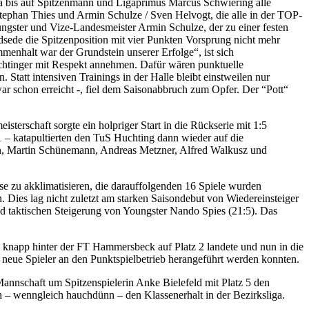
 da bis auf Spitzenmann und Ligaprimus Marcus Schwiering alle
tephan Thies und Armin Schulze / Sven Helvogt, die alle in der TOP-
ungster und Vize-Landesmeister Armin Schulze, der zu einer festen
dsede die Spitzenposition mit vier Punkten Vorsprung nicht mehr
menhalt war der Grundstein unserer Erfolge“, ist sich
uchtinger mit Respekt annehmen. Dafür wären punktuelle
tatt intensiven Trainings in der Halle bleibt einstweilen nur
ar schon erreicht -, fiel dem Saisonabbruch zum Opfer. Der “Pott“
terschaft sorgte ein holpriger Start in die Rückserie mit 1:5
1 – katapultierten den TuS Huchting dann wieder auf die
en, Martin Schünemann, Andreas Metzner, Alfred Walkusz und
se zu akklimatisieren, die darauffolgenden 16 Spiele wurden
. Dies lag nicht zuletzt am starken Saisondebut von Wiedereinsteiger
nd taktischen Steigerung von Youngster Nando Spies (21:5). Das
e knapp hinter der FT Hammersbeck auf Platz 2 landete und nun in die
ss neue Spieler an den Punktspielbetrieb herangeführt werden konnten.
nnschaft um Spitzenspielerin Anke Bielefeld mit Platz 5 den
ch – wenngleich hauchdünn – den Klassenerhalt in der Bezirksliga.