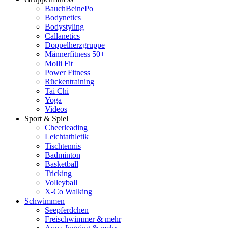
BauchBeinePo
Bodynetics
Bodystyling
Callanetics
Doppelherzgruppe
Männerfitness 50+
Molli Fit
Power Fitness
Rückentraining
Tai Chi
Yoga
Videos
Sport & Spiel
Cheerleading
Leichtathletik
Tischtennis
Badminton
Basketball
Tricking
Volleyball
X-Co Walking
Schwimmen
Seepferdchen
Freischwimmer & mehr