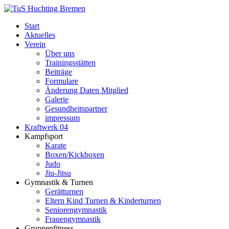
Start
Aktuelles
Verein
Über uns
Trainingsstätten
Beiträge
Formulare
Änderung Daten Mitglied
Galerie
Gesundheitspartner
impressum
Kraftwerk 04
Kampfsport
Karate
Boxen/Kickboxen
Judo
Jiu-Jitsu
Gymnastik & Turnen
Gerätturnen
Eltern Kind Turnen & Kinderturnen
Seniorengymnastik
Frauengymnastik
Gruppenfitness