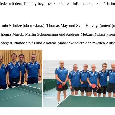
ieder mit dem Training beginnen zu können. Informationen zum Tischte
rmin Schulze (oben v.l.n.r.), Thomas May und Sven Helvogt (unten) ju
mas Murck, Martin Schünemann und Andreas Metzner (v.l.n.r.) freuen
 Siegert, Nando Spies und Andreas Manschke feiern den zweiten Aufst