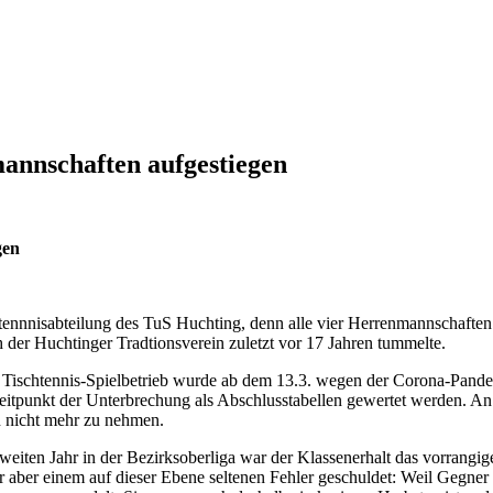
mannschaften aufgestiegen
gen
tennnisabteilung des TuS Huchting, denn alle vier Herrenmannschaften s
h der Huchtinger Tradtionsverein zuletzt vor 17 Jahren tummelte.
schtennis-Spielbetrieb wurde ab dem 13.3. wegen der Corona-Pandemie 
tpunkt der Unterbrechung als Abschlusstabellen gewertet werden. An 
in nicht mehr zu nehmen.
zweiten Jahr in der Bezirksoberliga war der Klassenerhalt das vorrangi
r aber einem auf dieser Ebene seltenen Fehler geschuldet: Weil Gegne