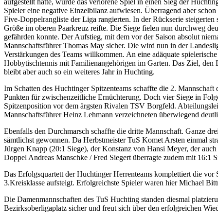
aufgestellt hatte, wurde das verlorene Spiel in einen Sieg der Hucht
Spieler eine negative Einzelbilanz aufwiesen. Überragend aber scho
Five-Doppelrangliste der Liga rangierten. In der Rückserie steigerte
Größe im oberen Paarkreuz reifte. Die Siege fielen nun durchweg deu
gefährden konnte. Der Aufstieg, mit dem vor der Saison absolut niema
Mannschaftsführer Thomas May sicher. Die wird nun in der Landeslig
Verstärkungen des Teams willkommen. An eine adäquate spielerische Vo
Hobbytischtennis mit Familienangehörigen im Garten. Das Ziel, den Br
bleibt aber auch so ein weiteres Jahr in Huchting.
Im Schatten des Huchtinger Spitzenteams schaffte die 2. Mannschaft d
Punkten für zwischenzeitliche Ernüchterung. Doch vier Siege in Folg
Spitzenposition vor dem ärgsten Rivalen TSV Borgfeld. Abteilungsl
Mannschaftsführer Heinz Lehmann verzeichneten überwiegend deutlic
Ebenfalls den Durchmarsch schaffte die dritte Mannschaft. Ganze drei
sämtlichst gewonnen. Da Herbstmeister TuS Komet Arsten einmal strauc
Jürgen Knapp (20:1 Siege), der Konstanz von Hansi Meyer, der auch 
Doppel Andreas Manschke / Fred Siegert überragte zudem mit 16:1 S
Das Erfolgsquartett der Huchtinger Herrenteams komplettiert die vor
3.Kreisklasse aufsteigt. Erfolgreichste Spieler waren hier Michael Bi
Die Damenmannschaften des TuS Huchting standen diesmal platzierun
Bezirksoberligaplatz sicher und freut sich über den erfolgreichen Wi