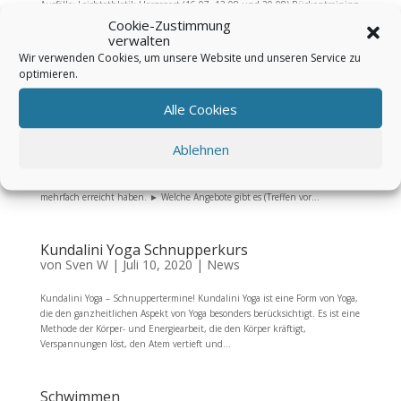
Ausfälle: Leichtathletik Herzsport (16.07, 13.08 und 20.08) Rückentraining
bei Elke Lang bis 11.08 Badminton (Sommepause 27.07. – 17.08) Findet
Cookie-Zustimmung
statt: Kinderturnen (20.07., 22.07., 27.07., 29.07., 03.08., 05.08.2020)
verwalten
Karate bei Ahmad Al-Osman montags 18:30-...
Wir verwenden Cookies, um unsere Website und unseren Service zu
optimieren.
Schwimmen
Alle Cookies
von
Sven W
|
Juli 14, 2020
|
News
Ablehnen
Liebe Mitglieder, wir freuen uns, euch in den Ferien (ab 20. Juli) ein
eingeschränktes Schwimmangebot im Unibad machen zu können. Zur
Vereinfachung des Ablaufes, haben wir hier Fragen beantwortet, die uns
mehrfach erreicht haben. ► Welche Angebote gibt es (Treffen vor...
Kundalini Yoga Schnupperkurs
von
Sven W
|
Juli 10, 2020
|
News
Kundalini Yoga – Schnuppertermine! Kundalini Yoga ist eine Form von Yoga,
die den ganzheitlichen Aspekt von Yoga besonders berücksichtigt. Es ist eine
Methode der Körper- und Energiearbeit, die den Körper kräftigt,
Verspannungen löst, den Atem vertieft und...
Schwimmen