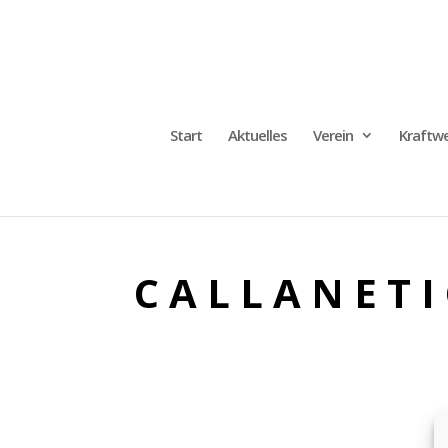
Start
Aktuelles
Verein
Kraftwe
C A L L A N E T I