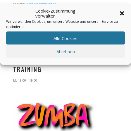
Kontakt:
info@tus-huchting.de
Cookie-Zustimmung
verwalten
TRAININGSORT
Wir verwenden Cookies, um unsere Website und unseren Service zu
optimieren.
Vereinszentrum
Alle Cookies
Obervielander Straße 76
28259 Bremen
Ablehnen
Raum F10
TRAINING
Mo 18:00 – 19:00