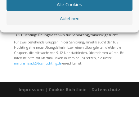
Alle Cookies
Ablehnen
TuS Huchting: Übungsleiter/-in für Seniorengymnastik gesucht!
Für zwei bestehende Gruppen in der Seniorengymnastik sucht der TuS
Huchting eine neue Übungsleiterin bzw. einen Übungsleiter, die/der die
Gruppen, die mittwochs von 9-12 Uhr stattfinden, übernehmen würde. Bei
Interesse bitte mit Martina Lisiack in Verbindung setzen, die unter
martina.lisiack@tus-huchting.de
erreichbar ist.
Impressum
|
Cookie-Richtlinie
|
Datenschutz