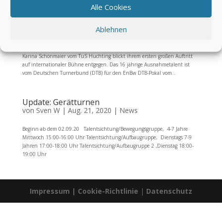
Alle Cookies
Karina Schönmaier – das Ausnahmetalent
startet durch
Ablehnen
von
Sven W
|
Apr. 22, 2022
|
Geräteturnen
,
News
Bremer Turntalent Karina Schönmaier für EnBW DTB-Pokal nominiert!
Karina Schönmaier vom TuS Huchting blickt ihrem ersten großen Auftritt
auf internationaler Bühne entgegen. Das 16 jährige Ausnahmetalent ist
vom Deutschen Turnerbund (DTB) für den EnBw DTB-Pokal vom...
Update: Gerätturnen
von
Sven W
|
Aug. 21, 2020
|
News
Beginn ab dem 02.09.20 Talentsichtung/Bewegungsgruppe, 4-7 Jahre
Mittwoch 15:00-16:00 Uhr Talentsichtung/Aufbaugruppe, Dienstags 7-9
Jahren 17:00-18:00 Uhr Talentsichtung/Aufbaugruppe 2 ,Dienstag 18:00-
19:00 Uhr
Impressum
|
Cookie-Richtlinie
|
Datenschutz