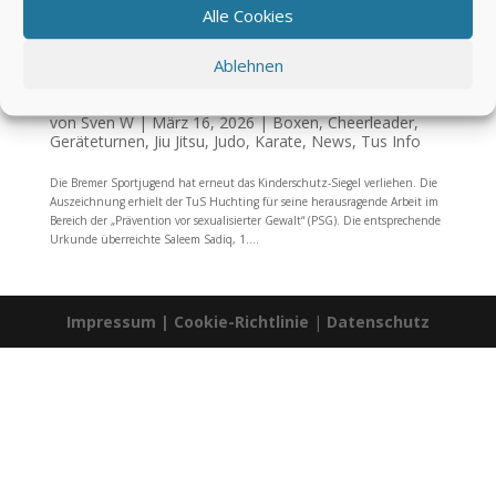
Alle Cookies
Ablehnen
Kinderschutz-Siegel für den TuS Huchting
von
Sven W
|
März 16, 2026
|
Boxen
,
Cheerleader
,
Geräteturnen
,
Jiu Jitsu
,
Judo
,
Karate
,
News
,
Tus Info
Die Bremer Sportjugend hat erneut das Kinderschutz-Siegel verliehen. Die
Auszeichnung erhielt der TuS Huchting für seine herausragende Arbeit im
Bereich der „Prävention vor sexualisierter Gewalt“ (PSG). Die entsprechende
Urkunde überreichte Saleem Sadiq, 1....
Impressum
|
Cookie-Richtlinie
|
Datenschutz