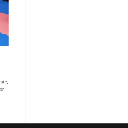
rate,
nen