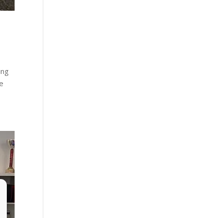
ing
de