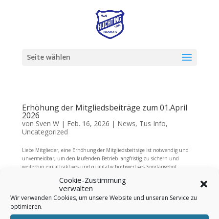
Seite wählen
Erhöhung der Mitgliedsbeiträge zum 01.April
2026
von
Sven W
|
Feb. 16, 2026
|
News
,
Tus Info
,
Uncategorized
Liebe Mitglieder, eine Erhöhung der Mitgliedsbeiträge ist notwendig und
unvermeidbar, um den laufenden Betrieb langfristig zu sichern und
weiterhin ein attraktives und qualitativ hochwertiges Sportangebot
anbieten zu können. In den vergangenen Jahren sind die...
Cookie-Zustimmung
verwalten
Wir verwenden Cookies, um unsere Website und unseren Service zu
optimieren.
Impressum
|
Cookie-Richtlinie
|
Datenschutz