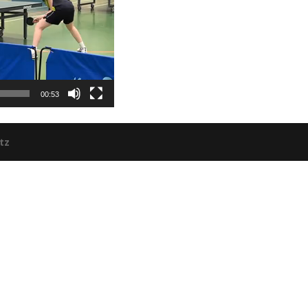
00:53
tz