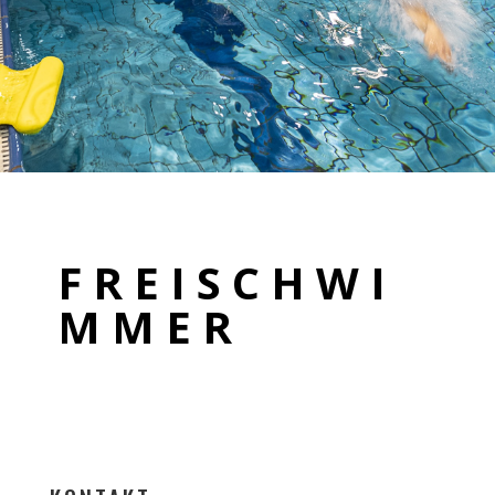
F R E I S C H W I
M M E R