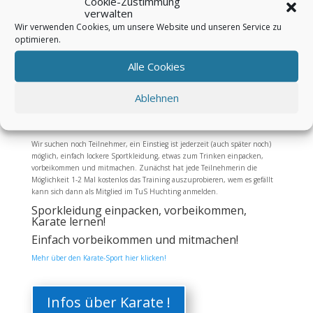
Cookie-Zustimmung
verwalten
Wir verwenden Cookies, um unsere Website und unseren Service zu
optimieren.
Alle Cookies
Ablehnen
Die Karate-Gruppe für Frauen ab 14 Jahre findet jetzt immer samstags um
9:30 Uhr im Karate Dojo – Obervielander Straße 76 statt. Trainer ist unser
langjähriger Karate-Trainer Ahmad Al-Osman (6.DAN Shotokan Karate).
Wir suchen noch Teilnehmer, ein Einstieg ist jederzeit (auch später noch)
möglich, einfach lockere Sportkleidung, etwas zum Trinken einpacken,
vorbeikommen und mitmachen. Zunächst hat jede Teilnehmerin die
Möglichkeit 1-2 Mal kostenlos das Training auszuprobieren, wem es gefällt
kann sich dann als Mitglied im TuS Huchting anmelden.
Sporkleidung einpacken, vorbeikommen,
Karate lernen!
Einfach vorbeikommen und mitmachen!
Mehr über den Karate-Sport hier klicken!
Infos über Karate !