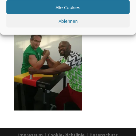
Lande populär. Hierbei ist jedoch nicht allein die Kraft der Kontrahenten
ausschlaggebend, sondern auch die Technik.
Alle Cookies
Das Bild zeigt links Roland Kamtschiev.
Ablehnen
Impressum
|
Cookie-Richtlinie
|
Datenschutz