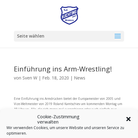
Seite wählen
Einführung ins Arm-Wrestling!
von
Sven W
|
Feb. 18, 2020
|
News
Eine Einführung ins Armdrücken bietet der Europameister von 2005 und
Vize-Weltmeister von 2019 Roland Kamtschiev am kommenden Montag um
18 Uhr an. Alle, die sich gerne mal ausprobieren oder auch einfach nur
zuschauen möchten, können ins Kraftwerk04 des TuS Huchting in der
Cookie-Zustimmung
Obervielander Str. 76 kommen.
verwalten
Wir verwenden Cookies, um unsere Website und unseren Service zu
Armdrücken, als Wettkampfsport Armwrestling genannt, machte Mitte der
optimieren.
80er Jahre vor allem in den USA auf sich aufmerksam ist aber auch hier zu